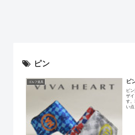
ピン
ピ
ゴルフ道具
ピン
ザイ
す。
い点