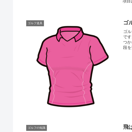
項目
ゴ
ゴルフ道具
ゴル
です
つか
段を
飛
ゴルフの知識