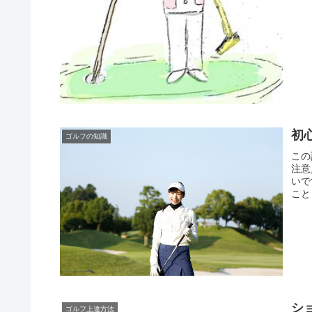
初
ゴルフの知識
この
注意
いで
こと
シ
ゴルフ上達方法