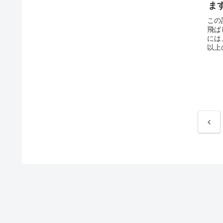
ま
この
飛ば
には
以上
前
へ