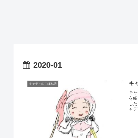
2020-01
キ
キャディのこぼれ話
キャ
を紹
した
ャデ