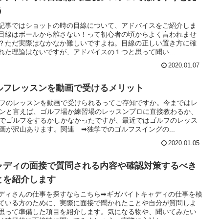
う
記事ではショットの時の目線について、アドバイスをご紹介しま
目線はボールから離さない！って初心者の頃からよく言われませ
？ただ実際はなかなか難しいですよね。目線の正しい置き方に確
れた理論はないですが、アドバイスの１つと思って聞い...
2020.01.07
ルフレッスンを動画で受けるメリット
フのレッスンを動画で受けられるってご存知ですか。今まではレ
ンと言えば、ゴルフ場か練習場のレッスンプロに直接教わるか、
でゴルフをするかしかなかったですが、最近ではゴルフのレッス
画が沢山あります。関連 ➡独学でのゴルフスイングの...
2020.01.05
ャディの面接で質問される内容や確認対策するべき
とを紹介します
ディさんの仕事を探すならこちら➡ギガバイトキャディの仕事を検
ている方のために、実際に面接で聞かれたことや自分が質問しよ
思って準備した項目を紹介します。気になる物や、聞いてみたい