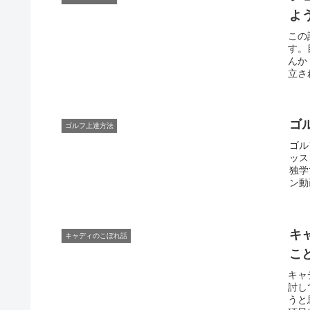
よ
この
す。
んか
立さ
ゴ
ゴルフ上達方法
ゴル
ッス
独学
ン動
キ
キャディのこぼれ話
こ
キャ
討し
うと