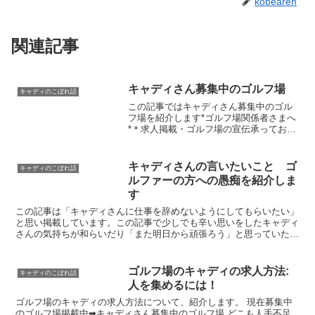
kobearen
関連記事
キャディさん募集中のゴルフ場
キャディのこぼれ話
この記事ではキャディさん募集中のゴル
フ場を紹介します*ゴルフ場関係者さまへ
*＊求人掲載・ゴルフ場の宣伝承っており
ます＊＊お問い合わせ or このページ下記
のEmailよりご相談ください＊相互リンク
などもご相談もどうぞ*キャディのお仕事
キャディさんの言いたいこと ゴ
キャディのこぼれ話
をやっ...
ルファーの方への愚痴を紹介しま
す
この記事は「キャディさんに仕事を辞めないようにしてもらいたい」
と思い掲載しています。この記事で少しでも辛い思いをしたキャディ
さんの気持ちが和らいだり「また明日から頑張ろう」と思っていただ
けたりしたら嬉しいです。 キャディ経験者の私の体験談や...
ゴルフ場のキャディの求人方法:
キャディのこぼれ話
人を集めるには！
ゴルフ場のキャディの求人方法について、紹介します。 現在募集中
のゴルフ場掲載中➡キャディさん募集中のゴルフ場 どこも人手不足