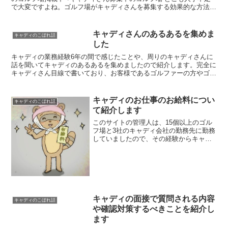
で大変ですよね。ゴルフ場がキャディさんを募集する効果的な方法に
ついて紹介します。大学生や専門学生を確保しましょう大学...
キャディさんのあるあるを集めま
キャディのこぼれ話
した
キャディの業務経験6年の間で感じたことや、周りのキャディさんに
話を聞いてキャディのあるあるを集めましたので紹介します。完全に
キャディさん目線で書いており、お客様であるゴルファーの方やゴル
フ場関係者から見ると不快になられることもありえますので...
キャディのお仕事のお給料につい
キャディのこぼれ話
て紹介します
このサイトの管理人は、15個以上のゴル
フ場と3社のキャディ会社の勤務先に勤務
していましたので、その経験からキャデ
ィさんのお給料について紹介します。今
回はチップや特別給は抜きにして紹介し
ます。チップについては以下の記事を参
考にしてください。関...
キャディの面接で質問される内容
キャディのこぼれ話
や確認対策するべきことを紹介し
ます