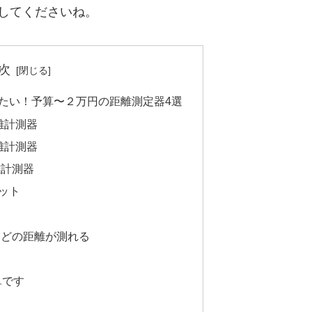
してくださいね。
次
たい！予算〜２万円の距離測定器4選
離計測器
離計測器
離計測器
ット
などの距離が測れる
単です