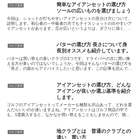
簡単なアイアンセットの選び方
ゴルフ道具
ソールの広いものを選びましょう
今回は、ショットが打ちやすいアイアンセットの見分け方について、
説明します。初心者の～中級者の方でもナイスショットの出やすいア
イアンセットがあります。芯が広いというよりは、ダフりに強く、
少々のダフりショットなら、ナイスショットに近い当たりと弾...
パターの選び方 長さについて身
ゴルフ道具
長別オススメも紹介しています。
パターは買い替えの多いクラブの1つです。ドライバーの次に買い換
える方が多いのではないでしょうか。今回はそんなパターの選び方を
「長さ」の面からアドバイスしたいと思います。この記事を読んで役
に立つ方・パターを選ぶときの長さの決め方やパターの長さ...
アイアンセットの選び方、どんな
ゴルフ道具
アイアンが良いか選ぶ基準を紹介
します。
ゴルフのアイアンセットってメーカーも種類も沢山あって、どれを選
んだらいいのか迷いますよね。アイアンセットはゴルフ用品の中で
も、1度購入すると、なかなか買い替えることもしませんので、慎重
な買い物になりますよね。アイアン以外のドライバーやパター...
地クラブとは 普通のクラブとの
ゴルフ道具
違い 買い方