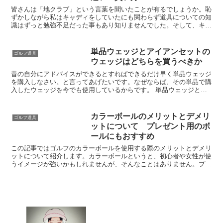
皆さんは「地クラブ」という言葉を聞いたことが有るでしょうか。恥
ずかしながら私はキャディをしていたにも関わらず道具についての知
識はずっと勉強不足だった事もあり知りませんでした。そして、キャ
ディ2年目の途中で「地クラブ」というクラブがあることを...
単品ウェッジとアイアンセットの
ゴルフ道具
ウェッジはどちらを買うべきか
昔の自分にアドバイスができるとすればできるだけ早く単品ウェッジ
を購入しなさい。と言ってあげたいです。なぜならば、その単品で購
入したウェッジを今でも使用しているからです。 単品ウェッジとア
イアンセットのウェッジとの違い単品ウェッジとアイアンセ...
カラーボールのメリットとデメリ
ゴルフ道具
ットについて プレゼント用のボ
ールにもおすすめ
この記事ではゴルフのカラーボールを使用する際のメリットとデメリ
ットについて紹介します。カラーボールというと、初心者や女性が使
うイメージが強いかもしれませんが、そんなことはありません。プロ
ゴルファーで使っている方も契約している方もいらっしゃる...