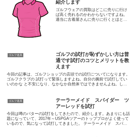
紹介します
ゴルフウェアの買取はどこに売りに行け
ば高く売れるのかわからないですよね。
適当に古着屋さんに売りに行くとほとん
どの場合、値段がつかないレベルになっ
てしまいます。しっかりとゴルフ専門の
方に値段を査定してもらって、納得して
ゴルフウェアを売りたいで...
ゴルフの試打が恥ずかしい方は普
ゴルフ道具
通です試打のコツとメリットを教
えます
今回の記事は、ゴルフショップの店頭での試打についてになります。
ゴルフクラブの 試打って緊張しますよね。自分の腕前で試打してい
いのかな と不安になり、なかなか自然体ではできませんよね。しか
しゴルフクラブは大きな買い物ですので、試打をしてみたい...
テーラーメイド スパイダー ツ
ゴルフ道具
アーレッドを試打
今回は噂のパターの試打をしてきたので、紹介します。あまりにも話
題になっていて、2017年～USPGAツアーのトッププロがよく使って
いるので、気になって試打してきました。 テーラーメイド スパイ
ダー ツアーレッドや黒色のプロトタイプの使用選手...