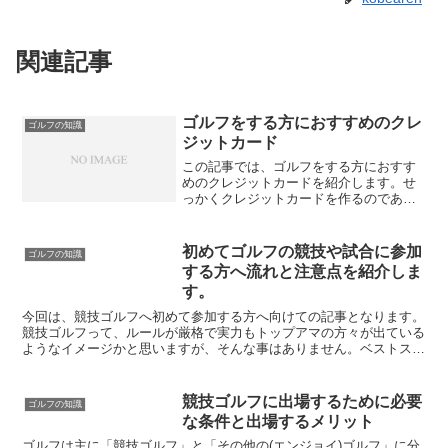
関連記事
ゴルフをする方におすすめのクレ
ゴルフの知識
ジットカード
この記事では、ゴルフをする方におすす
めのクレジットカードを紹介します。せ
っかくクレジットカードを作るのであれ
ば「ゴルファーに特典のある」クレジッ
トカードが作りたいですよね。ゴルフに
行くたびにお得にポイントを貯めたり、
初めてゴルフの競技や試合に参加
ゴルフの知識
ゴルファー保険付帯のクレ...
する方へ流れと注意点を紹介しま
す。
今回は、競技ゴルフへ初めて参加する方へ向けての記事となります。
競技ゴルフって、ルールが厳格で実力もトップアマの方々が出ている
ようなイメージかと思いますが、そんな事はありません。ベストスコ
ア80台ならば特に問題無いですし実際の競技では、100...
競技ゴルフに出場するために必要
ゴルフの知識
な条件と出場するメリット
ゴルフは主に「競技ゴルフ」と「その他の(エンジョイ)ゴルフ」に分