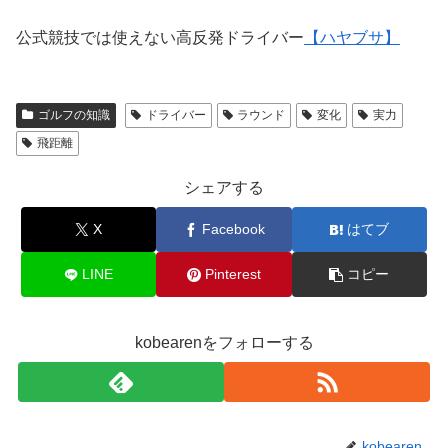
公式競技では使えない高反発ドライバー
【ハヤブサ】
ゴルフの知識
ドライバー
ラウンド
変化
実力
飛距離
シェアする
X
Facebook
はてブ
LINE
Pinterest
コピー
kobearenをフォローする
kobearen