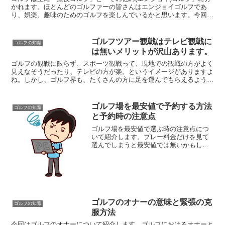
かれます。ほとんどのゴルファーの皆さんはエンジョイゴルフであ
り、娯楽、趣味のためのゴルフを楽しんでいるかと思います。今回は
競技ゴルフといってスコアを真剣に競い合い、１打を追い求...
ゴルフツアー観戦はテレビ観戦に
ゴルフの知識
は無いメリットが沢山あります。
ゴルフの観戦に限らず、スポーツ観戦って、現地での観戦の方がよく
見えなそうだったり、テレビの方が楽。というイメージがありますよ
ね。しかし、ゴルフ界も、たくさんの方に足を運んでもらえるように
工夫をしていて、現地の方が楽しめることも多いので、直接...
ゴルフ場を最安値で予約する方法
ゴルフの知識
と予約時の注意点
ゴルフ場を最安値で選ぶ時の注意点につ
いて紹介します。プレー料金だけを見て
選んでしまうと最安値では無いかもしれ
ません。注意して選びましょう。ゴルフ
場の選び方は人それぞれです。ゴルフ場
の難易度で選ぶ方や、高速道路のインタ
ーから近いゴルフ場を選び...
ゴルフのオナーの意味と緊張の克
ゴルフの知識
服方法
今回はゴルフのオナーについて紹介します。ゴルフにおけるオナーと