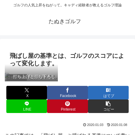
ゴルフの人気上昇をねがって。キャディ経験者が教えるゴルフ理論
たぬきゴルフ
飛ばし屋の基準とは、ゴルフのスコアによ
って変化します。
打ち上げと打ち下ろし
ゴルフの知識
X
Facebook
はてブ
LINE
Pinterest
コピー
2020.01.03
2020.01.08