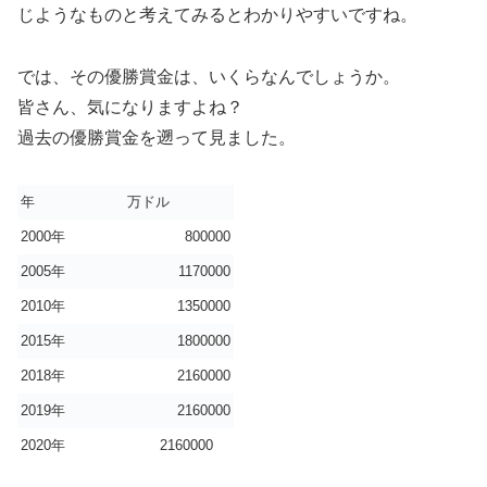
じようなものと考えてみるとわかりやすいですね。
では、その優勝賞金は、いくらなんでしょうか。
皆さん、気になりますよね？
過去の優勝賞金を遡って見ました。
年
万ドル
2000年
800000
2005年
1170000
2010年
1350000
2015年
1800000
2018年
2160000
2019年
2160000
2020年
2160000