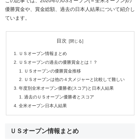
この記事では、2020年のUSオープン(＝全米オープン)の
優勝賞金や、賞金総額、過去の日本人結果について紹介し
ています。
目次
ＵＳオープン情報まとめ
ＵＳオープンの過去の優勝賞金とは！？
ＵＳオープンの優勝賞金推移
ＵＳオープンは他の４大メジャーと比較して難しい
年度別全米オープン優勝者(スコア)と日本人結果
過去のＵＳオープン優勝者とスコア
全米オープン日本人結果
ＵＳオープン情報まとめ