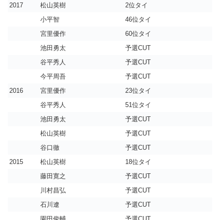
2017
松山英樹
2位タイ
小平智
46位タイ
宮里優作
60位タイ
池田勇太
予選CUT
谷平秀人
予選CUT
今平周吾
予選CUT
2016
宮里優作
23位タイ
谷平秀人
51位タイ
池田勇太
予選CUT
松山英樹
予選CUT
谷口徹
予選CUT
2015
松山英樹
18位タイ
藤田寛之
予選CUT
川村昌弘
予選CUT
石川遼
予選CUT
園田俊輔
予選CUT