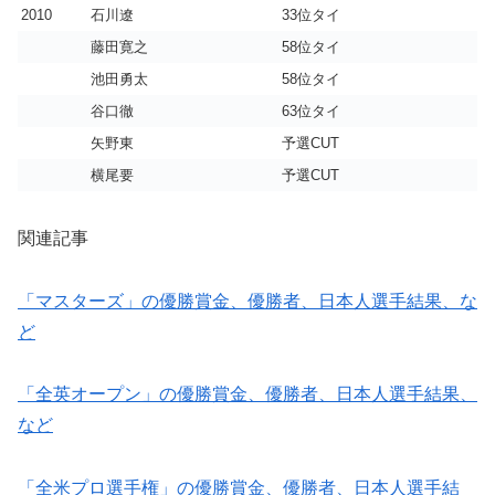
2010
石川遼
33位タイ
藤田寛之
58位タイ
池田勇太
58位タイ
谷口徹
63位タイ
矢野東
予選CUT
横尾要
予選CUT
関連記事
「マスターズ」の優勝賞金、優勝者、日本人選手結果、な
ど
「全英オープン」の優勝賞金、優勝者、日本人選手結果、
など
「全米プロ選手権」の優勝賞金、優勝者、日本人選手結