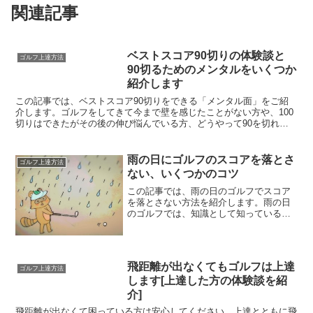
関連記事
ベストスコア90切りの体験談と
ゴルフ上達方法
90切るためのメンタルをいくつか
紹介します
この記事では、ベストスコア90切りをできる「メンタル面」をご紹
介します。ゴルフをしてきて今まで壁を感じたことがない方や、100
切りはできたがその後の伸び悩んでいる方、どうやって90を切れば
よいかわからないし、先が見えなくて大変ですよね。でも...
雨の日にゴルフのスコアを落とさ
ゴルフ上達方法
ない、いくつかのコツ
この記事では、雨の日のゴルフでスコア
を落とさない方法を紹介します。雨の日
のゴルフでは、知識として知っているこ
とがあるだけでスコアが大きく変わるこ
とがあります。特別な練習をしなくと
も、知っている人とそうでない人でスコ
アの差が出てしまうのであれ...
飛距離が出なくてもゴルフは上達
ゴルフ上達方法
します[上達した方の体験談を紹
介]
飛距離が出なくて困っている方は安心してください。上達とともに飛