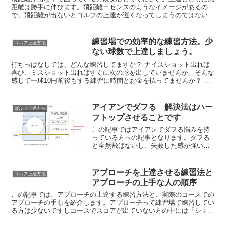
距離は勝手に伸びます。飛距離＝センスのようなイメージがあるの
で、飛距離が出ないとゴルフの上達が遅くなってしまうのではないか
と思いますよね。そんなことはありません。むしろ、私の周り...
練習場での効率的な練習方法。少
ゴルフ上達方法
ない球数で上達しましょう。
打ちっぱなしでは、どんな練習してますか？ ナイスショット出れば
喜び、ミスショット出ればすぐに次の球を出していませんか。そんな
感じで一球10円前後もする練習に時間とお金を払ってませんか？ 練
習場のお金は安くはないですし、それ以上にせっかく重い...
アイアンでダフる 解決法はハー
ゴルフ上達方法
フトップさせることです
この記事ではアイアンでダフる悩みを持
っている方への記事となります。ダフる
と全然飛ばないし、失敗した感が強いし
で悔しいですよね。ベストスコアが85を
切るくらいまでの方は一度は悩んだこと
のある悩みなので気にすることはありま
アプローチを上達させる練習法と
ゴルフ上達方法
せん。アイアンでダフっ...
アプローチの上手な人の順序
この記事では、アプローチの上達する練習方法と、実際のコースでの
アプローチの手順を紹介します。アプローチって練習場で練習してい
る方は少ないですしコースでスコアが出ていない方の中には「ショッ
トの実力」はあるのに、「アプローチの力」が足りない方が...